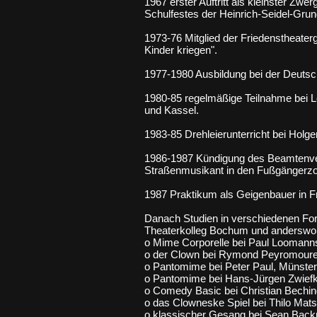
1967 erster Auftritt als kleinster Zw
Schulfestes der Heinrich-Seidel-Grun
1973-76 Mitglied der Friedenstheater
Kinder kriegen".
1977-1980 Ausbildung bei der Deuts
1980-85 regelmäßige Teilnahme bei Le
und Kassel.
1983-85 Drehleierunterricht bei Holge
1986-1987 Kündigung des Beamtenverh
Straßenmusikant in den Fußgängerz
1987 Praktikum als Geigenbauer in F
Danach Studien in verschiedenen Fo
Theaterkolleg Bochum und anderswo
o Mime Corporelle bei Paul Loomanns
o der Clown bei Rymond Peyromoure
o Pantomime bei Peter Paul, Münster
o Pantomime bei Hans-Jürgen Zwief
o Comedy Basic bei Christian Bechi
o das Clowneske Spiel bei Thilo Ma
o klassischer Gesang bei Sean Bac