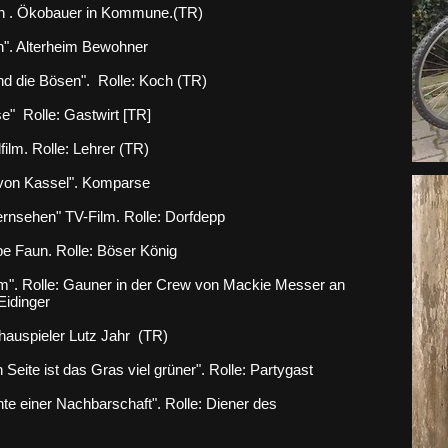
n . Ökobauer in Kommune.(TR)
n". Alterheim Bewohner
und die Bösen".
Rolle: Koch (TR)
se" Rolle:
Gastwirt [TR]
film.
Rolle:
Lehrer (TR)
 von Kassel
". Komparse
Fernsehen"
TV-Film.
Rolle:
Dorfdepp
e Faun. Rolle: Böser König
ilm". Rolle: Gauner in der Crew von Mackie Messer an
Eidinger
hauspieler Lutz Jahr (TR)
Seite ist das Gras viel grüner". Rolle: Partygast
e einer Nachbarschaft". Rolle: Diener des