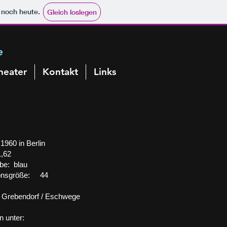
e noch heute.
Gleich loslegen
e
heater
Kontakt
Links
1960 in Berlin
,62
be: blau
ionsgröße: 44
 Grebendorf / Eschwege​
n unter: