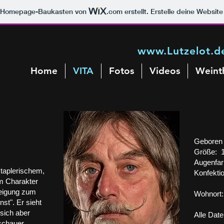
m Homepage-Baukasten von
.com
erstellt. Erstelle deine Websit
www.Lutzelot.d
Home
VITA
Fotos
Videos
Weint
Geboren 
Größe: 1
Augenfar
staplerischem,
Konfekt
m Charakter
Neigung zum
Wohnort:
st". Er sieht
 sich aber
Alle Date
uschauer