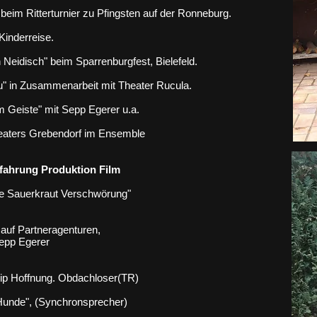
beim Ritterturnier zu Pfingsten auf der Ronneburg.
Kinderreise.
Neidisch" beim Sparrenburgfest, Bielefeld.
u" in Zusammenarbeit mit Theater Rucula.
m Geiste" mit Sepp Egerer u.a.
heaters Grebendorf im Ensemble
fahrung Produktion Film
ie Sauerkraut Verschwörung"
 auf Partneragenturen,
Sepp Egerer
zip Hoffnung. Obdachloser(TR)
Hunde", (S
ynchronsprecher)