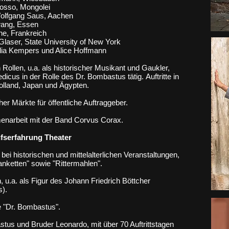
osso, Mongolei
olfgang Saus, Aachen
wang, Essen
ne, Frankreich
Glaser, State University of New York
nelia Kempers und Alice Hoffmann
 Rollen, u.a. als historischer Musikant und Gaukler,
edicus in der Rolle des Dr. Bombastus tätig.
Auftritte in
olland, Japan und Ägypten.
her Märkte für öffentliche Auftraggeber.
narbeit mit der Band Corvus Corax.
fserfahrung Theater
e bei historischen und mittelalterlichen Veranstaltungen,
Banketten" sowie "Rittermahlen".
 u.a. als Figur des Johann Friedrich Böttcher
s).
e "Dr. Bombastus".
stus und Bruder Leonardo, mit über 70 Auftrittstagen