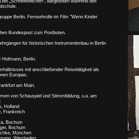
erg bei „Schneewittchen“, dargeboten während des
dschule.
gruppe Berlin. Fernsehrolle im Film "Wenn Kinder
chen Bundespost zum Postboten.
hrgängen für historischen Instrumentenbau in Berlin
r Hofmann, Berlin.
ältnisses mit anschließender Reisetätigkeit als
onen Europas.
rankfurt am Main.
rmen von Schauspiel und Stimmbildung, u.a. am
:
, Holland
, Frankreich
ka, Bochum
nger, Bochum
tschke, München
kmann, Wiesbaden