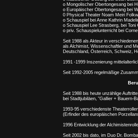
o Mongolischer Obertongesang bei H
o Europäischer Obertongesang bei W
0 Physical Theater Noam Meiri Folk
o Schauspiel bei Anne Kathrin Madeli
o Schauspiel Lee Strasberg, bei Toni 
o priv. Schauspielunterricht bei Cor
Seit 1988 als Akteur in verschiedenen
als Alchimist, Wissenschaftler und M
Deutschland, Österreich, Schweiz, H
1991 -1999 Inszenierung mittelalterlic
Seit 1992-2005 regelmäßige Zusamme
Beru
Seit 1988 bis heute unzählige Auftritt
bei Stadtjubiläen, "Gallier + Bauern-
1993-95 verschiedenste Theaterrollen,
(Erfinder des europäischen Porzellan
1996 Entwicklung der Alchimistenroll
Seit 2002 bis dato, im Duo Dr. Bomba