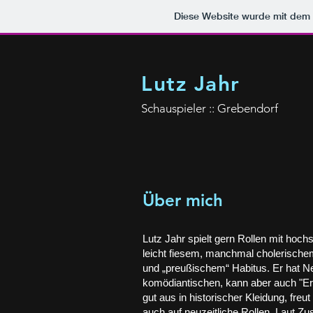
Diese Website wurde mit de
Lutz Jahr
Schauspieler :: Grebendorf
Über mich
Lutz Jahr spielt gern Rollen mit hoch
leicht fiesem, manchmal cholerische
und „preußischem“ Habitus. Er hat 
komödiantischen, kann aber auch "Ern
gut aus in historischer Kleidung, freut
auch auf neuzeitliche Rollen. Laut Z